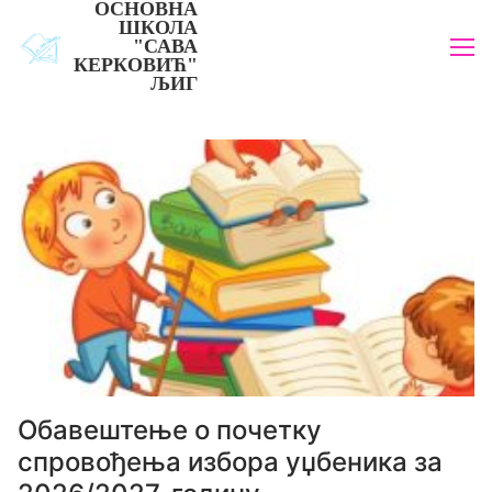
ОСНОВНА
Прескочи
ШКОЛА
до
"САВА
КЕРКОВИЋ"
садржаја
ЉИГ
Обавештење о почетку
спровођења избора уџбеника за