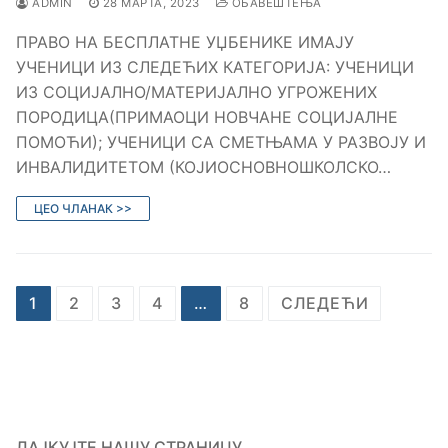
ADMIN
28 МАРТА, 2023
ОБАВЕШТЕЊА
ПРАВО НА БЕСПЛАТНЕ УЏБЕНИКЕ ИМАЈУ
УЧЕНИЦИ ИЗ СЛЕДЕЋИХ КАТЕГОРИЈА: УЧЕНИЦИ
ИЗ СОЦИЈАЛНО/МАТЕРИЈАЛНО УГРОЖЕНИХ
ПОРОДИЦА(ПРИМАОЦИ НОВЧАНЕ СОЦИЈАЛНЕ
ПОМОЋИ); УЧЕНИЦИ СА СМЕТЊАМА У РАЗВОЈУ И
ИНВАЛИДИТЕТОМ (КОЈИОСНОВНОШКОЛСКО…
ЦЕО ЧЛАНАК >>
Кретање
1
2
3
4
…
8
СЛЕДЕЋИ
чланака
ЛАЈКУЈТЕ НАШУ СТРАНИЦУ