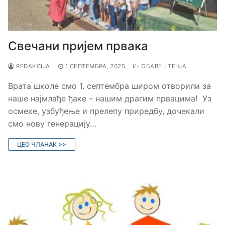
Свечани пријем првака
REDAKCIJA
1 СЕПТЕМБРА, 2025
ОБАВЕШТЕЊА
Врата школе смо 1. септембра широм отворили за
наше најмлађе ђаке – нашим драгим првацима! Уз
осмехе, узбуђење и прелепу приредбу, дочекали
смо нову генерацију…
ЦЕО ЧЛАНАК >>