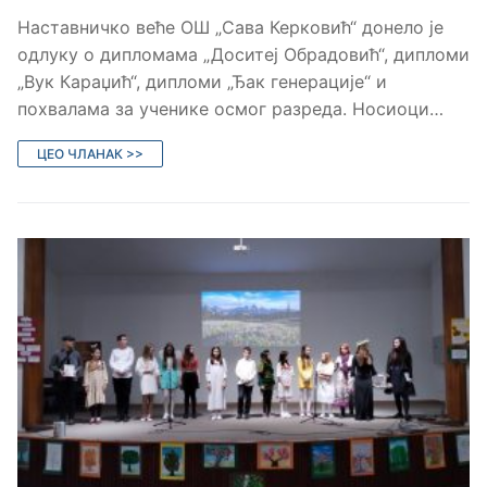
Наставничко веће ОШ „Сава Керковић“ донело је
одлуку о дипломама „Доситеј Обрадовић“, дипломи
„Вук Караџић“, дипломи „Ђак генерације“ и
похвалама за ученике осмог разреда. Носиоци…
ЦЕО ЧЛАНАК >>