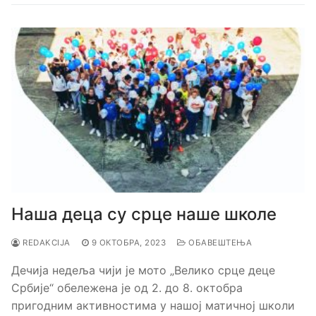
Наша деца су срце наше школе
REDAKCIJA
9 ОКТОБРА, 2023
ОБАВЕШТЕЊА
Дечија недеља чији је мото „Велико срце деце
Србије“ обележена је од 2. до 8. октобра
пригодним активностима у нашој матичној школи