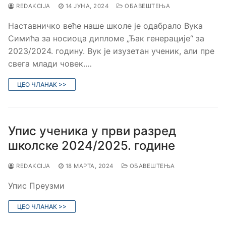
REDAKCIJA
14 ЈУНА, 2024
ОБАВЕШТЕЊА
Наставничко веће наше школе је одабрало Вука
Симића за носиоца дипломе „Ђак генерације“ за
2023/2024. годину. Вук је изузетан ученик, али пре
свега млади човек.…
ЦЕО ЧЛАНАК >>
Упис ученика у први разред
школске 2024/2025. године
REDAKCIJA
18 МАРТА, 2024
ОБАВЕШТЕЊА
Упис Преузми
ЦЕО ЧЛАНАК >>