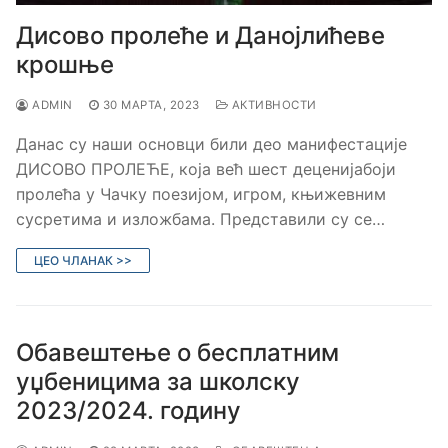
Дисово пролеће и Данојлићеве
крошње
ADMIN
30 МАРТА, 2023
АКТИВНОСТИ
Данас су наши основци били део манифестације
ДИСОВО ПРОЛЕЋЕ, која већ шест деценијабоји
пролећа у Чачку поезијом, игром, књижевним
сусретима и изложбама. Представили су се…
ЦЕО ЧЛАНАК >>
Обавештење о бесплатним
уџбеницима за школску
2023/2024. годину