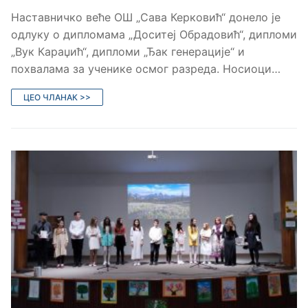
Наставничко веће ОШ „Сава Керковић“ донело је
одлуку о дипломама „Доситеј Обрадовић“, дипломи
„Вук Караџић“, дипломи „Ђак генерације“ и
похвалама за ученике осмог разреда. Носиоци…
ЦЕО ЧЛАНАК >>