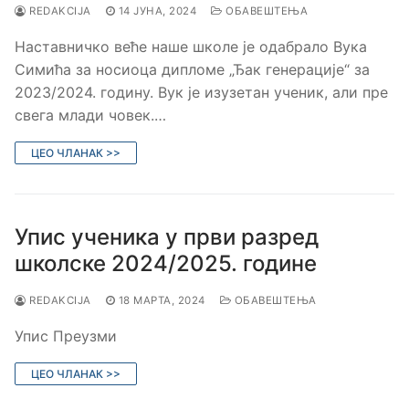
REDAKCIJA
14 ЈУНА, 2024
ОБАВЕШТЕЊА
Наставничко веће наше школе је одабрало Вука
Симића за носиоца дипломе „Ђак генерације“ за
2023/2024. годину. Вук је изузетан ученик, али пре
свега млади човек.…
ЦЕО ЧЛАНАК >>
Упис ученика у први разред
школске 2024/2025. године
REDAKCIJA
18 МАРТА, 2024
ОБАВЕШТЕЊА
Упис Преузми
ЦЕО ЧЛАНАК >>