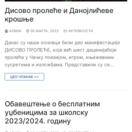
Дисово пролеће и Данојлићеве
крошње
ADMIN
30 МАРТА, 2023
АКТИВНОСТИ
Данас су наши основци били део манифестације
ДИСОВО ПРОЛЕЋЕ, која већ шест деценијабоји
пролећа у Чачку поезијом, игром, књижевним
сусретима и изложбама. Представили су се…
ЦЕО ЧЛАНАК >>
Обавештење о бесплатним
уџбеницима за школску
2023/2024. годину