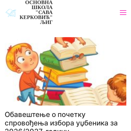
ОСНОВНА
Прескочи
ШКОЛА
до
"САВА
КЕРКОВИЋ"
садржаја
ЉИГ
Обавештење о почетку
спровођења избора уџбеника за