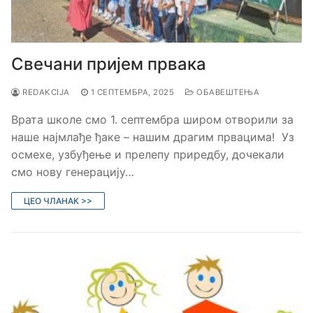
Свечани пријем првака
REDAKCIJA
1 СЕПТЕМБРА, 2025
ОБАВЕШТЕЊА
Врата школе смо 1. септембра широм отворили за
наше најмлађе ђаке – нашим драгим првацима! Уз
осмехе, узбуђење и прелепу приредбу, дочекали
смо нову генерацију…
ЦЕО ЧЛАНАК >>