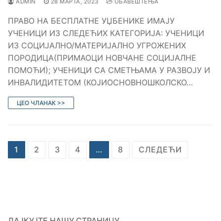
ADMIN
28 МАРТА, 2023
ОБАВЕШТЕЊА
ПРАВО НА БЕСПЛАТНЕ УЏБЕНИКЕ ИМАЈУ
УЧЕНИЦИ ИЗ СЛЕДЕЋИХ КАТЕГОРИЈА: УЧЕНИЦИ
ИЗ СОЦИЈАЛНО/МАТЕРИЈАЛНО УГРОЖЕНИХ
ПОРОДИЦА(ПРИМАОЦИ НОВЧАНЕ СОЦИЈАЛНЕ
ПОМОЋИ); УЧЕНИЦИ СА СМЕТЊАМА У РАЗВОЈУ И
ИНВАЛИДИТЕТОМ (КОЈИОСНОВНОШКОЛСКО…
ЦЕО ЧЛАНАК >>
Кретање
1
2
3
4
…
8
СЛЕДЕЋИ
чланака
ЛАЈКУЈТЕ НАШУ СТРАНИЦУ