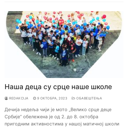
Наша деца су срце наше школе
REDAKCIJA
9 ОКТОБРА, 2023
ОБАВЕШТЕЊА
Дечија недеља чији је мото „Велико срце деце
Србије“ обележена је од 2. до 8. октобра
пригодним активностима у нашој матичној школи