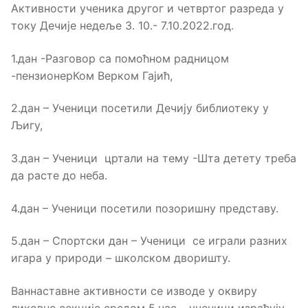
Активности ученика другог и четвртог разреда у
току Дечије недеље 3. 10.- 7.10.2022.год.
1.дан -Разговор са помоћном радницом
-пензионерКом Верком Гајић,
2.дан – Ученици посетили Дечију библиотеку у
Љигу,
3.дан – Ученици цртали на тему -Шта детету треба
да расте до неба.
4.дан – Ученици посетили позоришну представу.
5.дан – Спортски дан – Ученици се играли разних
игара у природи – школском дворишту.
Ваннаставне активности се изводе у оквиру