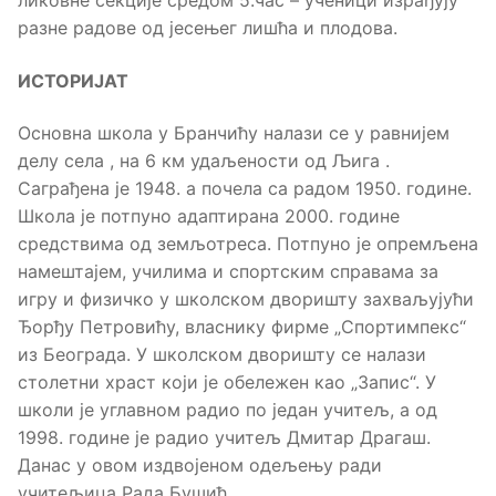
ликовне секције средом 5.час – ученици израђују
разне радове од јесењег лишћа и плодова.
ИСТОРИЈАТ
Основна школа у Бранчићу налази се у равнијем
делу села , на 6 км удаљености од Љига .
Саграђена је 1948. а почела са радом 1950. године.
Школа је потпуно адаптирана 2000. године
средствима од земљотреса. Потпуно је опремљена
намештајем, училима и спортским справама за
игру и физичко у школском дворишту захваљујући
Ђорђу Петровићу, власнику фирме „Спортимпекс“
из Београда. У школском дворишту се налази
столетни храст који је обележен као „Запис“. У
школи је углавном радио по један учитељ, а од
1998. године је радио учитељ Дмитар Драгаш.
Данас у овом издвојеном одељењу ради
учитељица Рада Бушић.