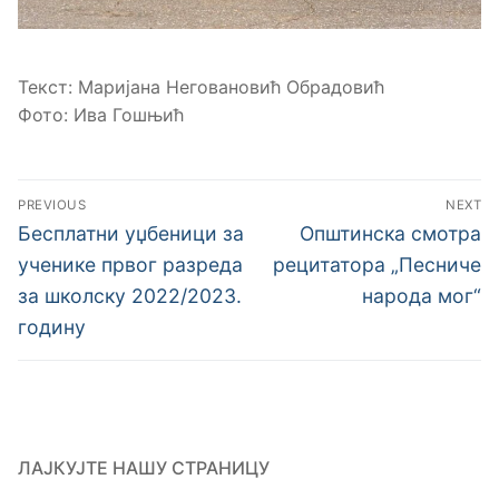
Текст: Маријана Неговановић Обрадовић
Фото: Ива Гошњић
Кретање
PREVIOUS
NEXT
чланка
Previous
Next
Бесплатни уџбеници за
Општинска смотра
post:
post:
ученике првог разреда
рецитатора „Песниче
за школску 2022/2023.
народа мог“
годину
ЛАЈКУЈТЕ НАШУ СТРАНИЦУ