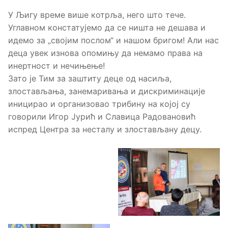
У Љигу време више котрља, него што тече.
Углавном констатујемо да се ништа не дешава и
идемо за „својим послом“ и нашом бригом! Али нас
деца увек изнова опомињу да немамо права на
инертност и нечињење!
Зато је Тим за заштиту деце од насиља,
злостављања, занемаривања и дискриминације
иницирао и организовао трибину на којој су
говорили Игор Јурић и Славица Радовановић
испред Центра за несталу и злостављану децу.