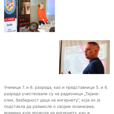
Ученици 7. и 8. разреда, као и представници 5. и 6.
разреда учествовали су на радионици „Тијана-
клик, безбедност деце на интернету“, која их је
подстакла да размисле о својим лозинкама,
времену које проводе на интернету, као и