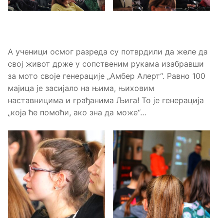
А ученици осмог разреда су потврдили да желе да
свој живот држе у сопственим рукама изабравши
за мото своје генерације „Амбер Алерт“. Равно 100
мајица је засијало на њима, њиховим
наставницима и грађанима Љига! То је генерација
„која ће помоћи, ако зна да може“…