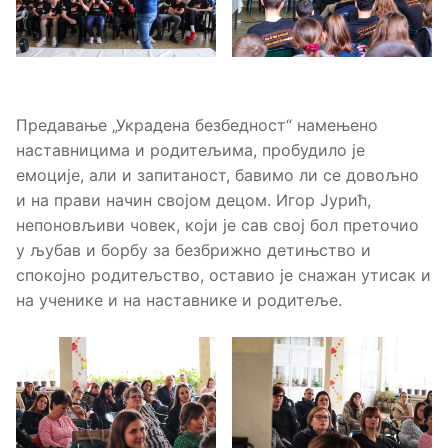
Предавање „Украдена безбедност“ намењено
наставницима и родитељима, пробудило је
емоције, али и запитаност, бавимо ли се довољно
и на прави начин својом децом. Игор Јурић,
непоновљиви човек, који је сав свој бол преточио
у љубав и борбу за безбрижно детињство и
спокојно родитељство, оставио је снажан утисак и
на ученике и на наставнике и родитеље.