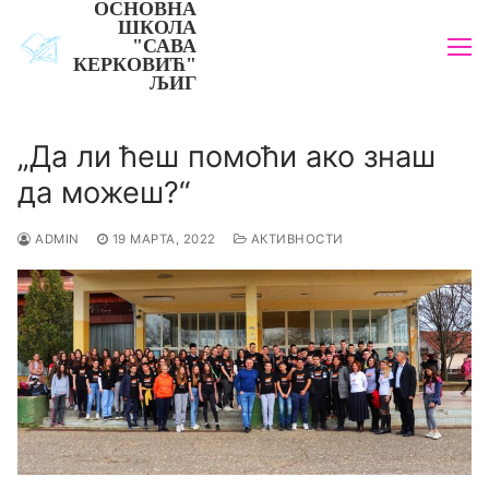
ОСНОВНА
Прескочи
ШКОЛА
до
"САВА
КЕРКОВИЋ"
садржаја
ЉИГ
„Да ли ћеш помоћи ако знаш
да можеш?“
ADMIN
19 МАРТА, 2022
АКТИВНОСТИ