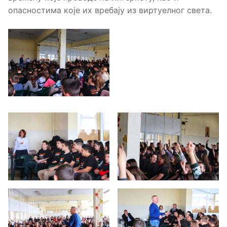
опасностима које их вребају из виртуелног света.