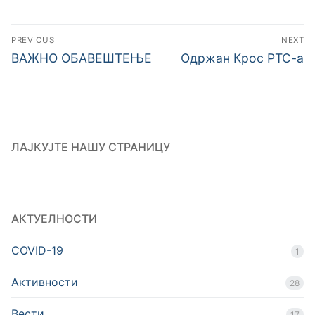
Кретање
PREVIOUS
NEXT
чланка
Previous
Next
ВАЖНО ОБАВЕШТЕЊЕ
Одржан Крос РТС-а
post:
post:
ЛАЈКУЈТЕ НАШУ СТРАНИЦУ
АКТУЕЛНОСТИ
COVID-19
1
Активности
28
Вести
17