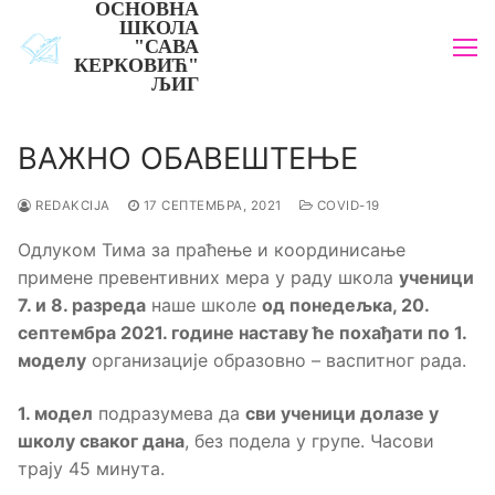
ОСНОВНА
Прескочи
ШКОЛА
до
"САВА
КЕРКОВИЋ"
садржаја
ЉИГ
ВАЖНО ОБАВЕШТЕЊЕ
REDAKCIJA
17 СЕПТЕМБРА, 2021
COVID-19
Одлуком Тима за праћење и координисање
примене превентивних мера у раду школа
ученици
7. и 8. разреда
наше школе
од понедељка, 20.
септембра 2021. године наставу ће похађати по 1.
моделу
организације образовно – васпитног рада.
1. модел
подразумева да
сви ученици долазе у
школу сваког дана
, без подела у групе. Часови
трају 45 минута.